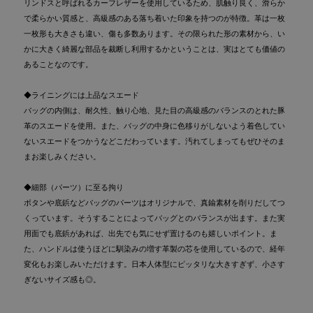
リンドスと呼ばれるカーフレザーを使用しているため、肌触り良く、滑らか
で柔らかい質感と、高級感のある落ち着いた印象を持つのが特徴。革は一枚
一枚形も大きさも違い、傷も多数あります。その限られた形の素材から、い
かに大きく綺麗な部品を裁断し利用するかということは、実はとても価値の
あることなのです。
◆ライニングには上品なスエード
バッグの内側は、耐久性、触り心地、見た目の高級感のバランスのとれた豚
革のスエードを使用。また、バッグの中身に色移りがしないよう着色してい
ないスエードをつかうなどこだわっています。汚れてしまってもぜひそのま
まお楽しみください。
◆細部（パーツ）に至る拘り
ボタンや底鋲などバッグのパーツはオリジナルで、真鍮素材を削りだしてつ
くっています。そうすることによってバッグとのバランスが出ます。また実
用面でも底鋲があれば、出先でも気にせず置けるのも嬉しいポイント。ま
た、ハンドルは使うほどに馴染みの増す革製の芯を使用しているので、経年
変化もお楽しみいただけます。日本人体型にピッタリな大きすぎず、小さす
ぎないサイズ感も◎。