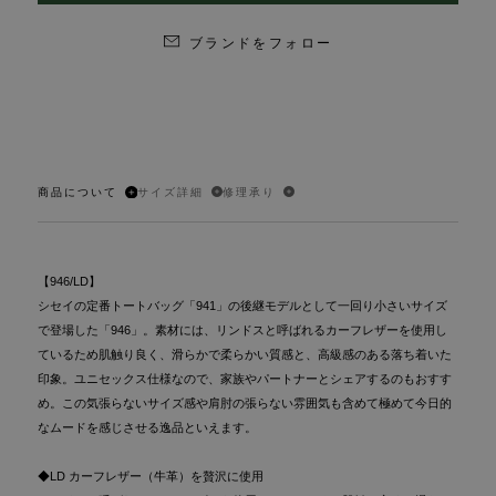
ブランドをフォロー
商品について
サイズ詳細
修理承り
【946/LD】
シセイの定番トートバッグ「941」の後継モデルとして一回り小さいサイズ
で登場した「946」。素材には、リンドスと呼ばれるカーフレザーを使用し
ているため肌触り良く、滑らかで柔らかい質感と、高級感のある落ち着いた
印象。ユニセックス仕様なので、家族やパートナーとシェアするのもおすす
め。この気張らないサイズ感や肩肘の張らない雰囲気も含めて極めて今日的
なムードを感じさせる逸品といえます。
◆LD カーフレザー（牛革）を贅沢に使用