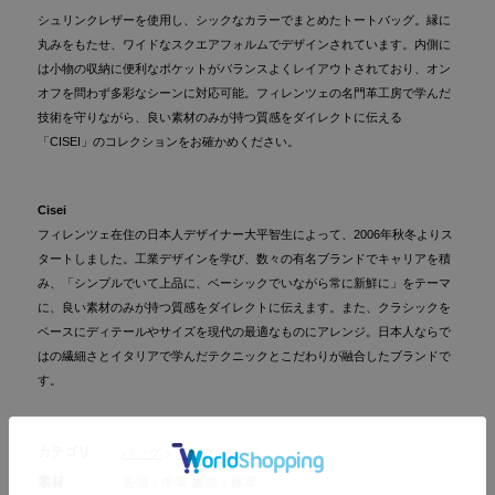
シュリンクレザーを使用し、シックなカラーでまとめたトートバッグ。縁に
丸みをもたせ、ワイドなスクエアフォルムでデザインされています。内側に
は小物の収納に便利なポケットがバランスよくレイアウトされており、オン
オフを問わず多彩なシーンに対応可能。フィレンツェの名門革工房で学んだ
技術を守りながら、良い素材のみが持つ質感をダイレクトに伝える
「CISEI」のコレクションをお確かめください。
Cisei
フィレンツェ在住の日本人デザイナー大平智生によって、2006年秋冬よりス
タートしました。工業デザインを学び、数々の有名ブランドでキャリアを積
み、「シンプルでいて上品に、ベーシックでいながら常に新鮮に」をテーマ
に、良い素材のみが持つ質感をダイレクトに伝えます。また、クラシックを
ベースにディテールやサイズを現代の最適なものにアレンジ。日本人ならで
はの繊細さとイタリアで学んだテクニックとこだわりが融合したブランドで
す。
カテゴリ
バッグ
>
バッグ
素材
表側：牛革 裏側：豚革