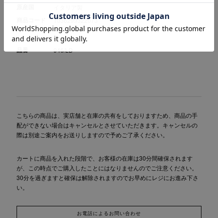
原産国
イタリア製
商品コード
1036299322073
(お問い合わせの際には、上記商品コードをお伝え下さ
い。)
品番
946/LD
こちらの商品は、実店舗と在庫の共有をしておりますため、商品の手
配ができない場合はキャンセルとさせていただきます。キャンセルの
際は別途ご案内をお送りしますので予めご了承ください。
カートに商品を入れた段階で、お客様の在庫は30分間確保されます
が、この時点でご購入したことにはなりませんのでご注意ください。
30分を過ぎますと確保は解除されますのでお早めにレジにお進み下さ
い。
お電話によるお問い合わせ