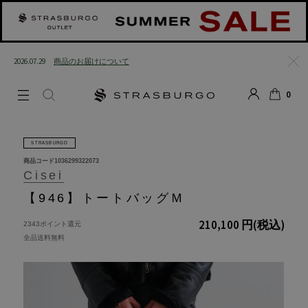
2026.07.29
商品のお届けについて
閉じる
0
LOGIN
SEARCH
カート
STRASBURGO
商品コード
1036299322073
Cisei
【946】トートバッグＭ
210,100 円
(税込)
2343ポイント還元
全品送料無料