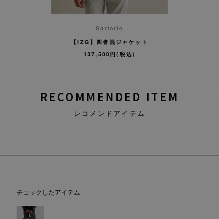
i
Sartorio
トバッグＭ
【IZG】四者混ジャケット
【946
円(税込)
137,500円(税込)
210,
RECOMMENDED ITEM
レコメンドアイテム
チェックしたアイテム