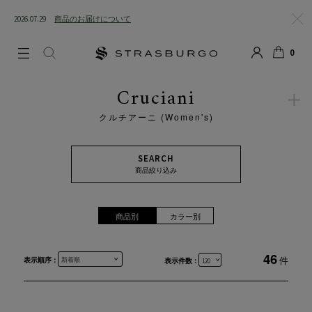
2026.07.29
商品のお届けについて
閉じる
0
LOGIN
SEARCH
カート
Cruciani
クルチアーニ (Women's)
SEARCH
商品絞り込み
商品別
カラー別
46
表示順序 :
件
表示件数 :